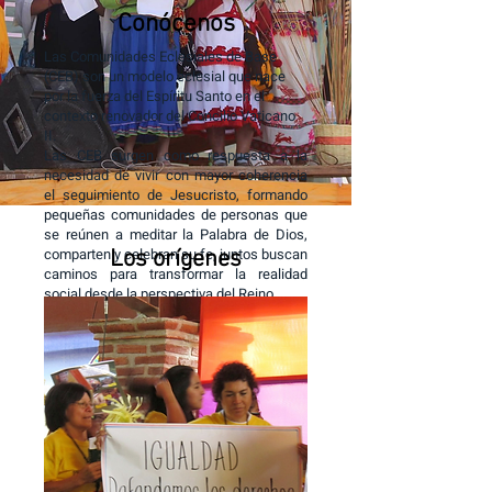
Conócenos
Las Comunidades Eclesiales de Base
(CEB) son un modelo eclesial que nace
por la fuerza del Espíritu Santo en el
contexto renovador del Concilio Vaticano
II.
Las CEB surgen como respuesta a la
necesidad de vivir con mayor coherencia
el seguimiento de Jesucristo, formando
pequeñas comunidades de personas que
se reúnen a meditar la Palabra de Dios,
comparten y celebran su fe, juntos buscan
Los orígenes
caminos para transformar la realidad
social desde la perspectiva del Reino.